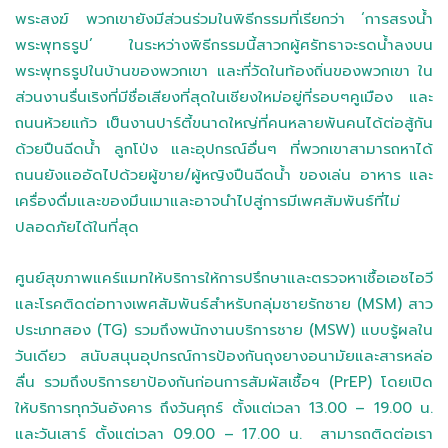
พระสงฆ์ พวกเขายังมีส่วนร่วมในพิธีกรรมที่เรียกว่า ‘การสรงน้ำ
พระพุทธรูป’ ในระหว่างพิธีกรรมนี้สาวกผู้ศรัทธาจะรดน้ำลงบน
พระพุทธรูปในบ้านของพวกเขา และที่วัดในท้องถิ่นของพวกเขา ใน
ส่วนงานรื่นเริงที่มีชื่อเสียงที่สุดในเชียงใหม่อยู่ที่รอบๆคูเมือง และ
ถนนห้วยแก้ว เป็นงานปาร์ตี้ขนาดใหญ่ที่คนหลายพันคนได้ต่อสู้กัน
ด้วยปืนฉีดน้ำ ลูกโป่ง และอุปกรณ์อื่นๆ ที่พวกเขาสามารถหาได้
ถนนยังแออัดไปด้วยผู้ขาย/ผู้หญิงปืนฉีดน้ำ ของเล่น อาหาร และ
เครื่องดื่มและของมึนเมาและอาจนำไปสู่การมีเพศสัมพันธ์ที่ไม่
ปลอดภัยได้ในที่สุด
ศูนย์สุขภาพแคร์แมทให้บริการให้การปรึกษาและตรวจหาเชื้อเอชไอวี
และโรคติดต่อทางเพศสัมพันธ์สำหรับกลุ่มชายรักชาย (MSM) สาว
ประเภทสอง (TG) รวมถึงพนักงานบริการชาย (MSW) แบบรู้ผลใน
วันเดียว สนับสนุนอุปกรณ์การป้องกันถุงยางอนามัยและสารหล่อ
ลื่น รวมถึงบริการยาป้องกันก่อนการสัมผัสเชื้อฯ (PrEP) โดยเปิด
ให้บริการทุกวันอังคาร ถึงวันศุกร์ ตั้งแต่เวลา 13.00 – 19.00 น.
และวันเสาร์ ตั้งแต่เวลา 09.00 – 17.00 น. สามารถติดต่อเรา