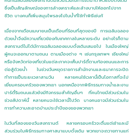
คนที่เฉลิมฉลองสงกรานต์มีส่วนร่วมในการรดน้ำดำหัวแบบดั้งเดิม
ซึ่งเป็นสัญลักษณ์ของการล้างเคราะห์และล้างบาปให้ออกไปจาก
ชีวิต บางคนก็เพิ่มสมุนไพรลงไปในน้ำที่ใช้ทำพิธีเช่นกั
เนื่องจากเดือนเมษายนเป็นเดือนที่ร้อนที่สุดของปี การเฉลิมฉลอง
ด้วยน้ำจึงมีความเกี่ยวข้องกับเทศกาลในหลายระดับ อย่างไรก็ตาม
สงกรานต์ไม่ได้มีการเฉลิมฉลองแบบดั้งเดิมเสมอไป ในเมืองใหญ่
ผู้คนจะออกมาตามถนน ตามเมืองต่าง ๆ เช่นกรุงเทพฯ เชียงใหม่
หรือจังหวัดท่องเที่ยวในแต่ละภาคจะเห็นปาร์ตี้ตามท้องถนนและการ
ต่อสู้ด้วยน้ำ ในช่วงวันหยุดราชการสำนักงานและธนาคารจะปิด
ทำการเป็นระยะเวลาสามวัน หลายคนใช้เวลานี้เป็นโอกาสที่จะไป
เยี่ยมครอบครัวของพวกเขา นอกเหนือจากพิธีกรรมทางน้ำและงาน
ปาร์ตี้ริมถนนแล้วยังมีกิจกรรมสำคัญอื่นๆ ที่คนไทยมีส่วนร่วมใน
ช่วงสัปดาห์นี้ หลายคนจะใช้เวลานี้ไปวัด บางคนอาจมีส่วนร่วมใน
การทำความสะอาดบ้านประจำปีของของพวกเขา
ในวันที่สองของวันสงกรานต์ หลายครอบครัวจะตื่นแต่เช้าและมี
ส่วนร่วมในพิธีกรรมทางศาสนาแบบดั้งเดิม พวกเขาจะถวายทานแก่