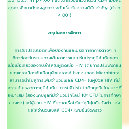
เป็น 138.9, ค่า p < .001) แต่โดยรวมแล้วจำนวน CD4 เมื่อสิ้น
สุดการศึกษายังคงสูงกว่าระดับเริ่มต้นอย่างมีนัยสำคัญ (ค่า p
< .001)
สรุปผลการศึกษา
การใช้โปรไบโอติกเพื่อป้องกันและบรรเทาอาการต่างๆ ที่
เกี่ยวข้องกับระบบทางเดินอาหารและปรับปรุงภูมิคุ้มกันของ
เนื้อเยื่อเกี่ยวข้องกับลำไส้ในผู้ติดเชื้อ HIV โดยการปรับฟังก์ชัน
ของเกราะป้องกันเยื่อบุผิวและองค์ประกอบของ Microbiota
สามารถนำไปสู่การเพิ่มจำนวนเซลล์ CD4+ ในผู้ป่วย HIV ที่มี
ความล้มเหลวทางภูมิคุ้มกัน การให้โปรไบโอติกทุกวันในขนาดที่
เหมาะสม (สองแคปซูลที่มีจำนวนโคโลนี 10⁹ CFU ในการศึกษา
ของเรา) แก่ผู้ป่วย HIV ที่ยากดเชื้อได้แต่ภูมิคุ้มกันยังต่ำ ส่ง
ผลให้จำนวนเซลล์ CD4+ เพิ่มขึ้นชั่วคราว