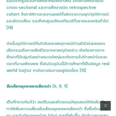
เนื่องจากรูปแบบการศึกษาที่แตกต่างกัน มีทั้งการศึกษาชนิด
cross-sectional และการศึกษาชนิด retrospective
cohort จึงทาให้การรายงานผลมีทั้งอัตราความชุก/อุบัติการณ์
และอัตราเสี่ยง รวมถึงกลุ่มเปรียบเทียบมีทั้งชายและหญิงทั่วไป
[18]
ดังนั้นอุบัติการณ์ที่แท้จริงของเหตุการณ์ด้านหัวใจร่วมหลอด
เลือดรวมถึงการเสียชีวิตจากสาเหตุดังกล่าว ยังต้องการการ
ศึกษาที่มีกลุ่มตัวอย่างขนาดใหญ่และติดตามไปข้างหน้าในระยะ
เวลาที่นานเพียงพอ ซึ่งในปัจจุบันนี้มีการศึกษาที่เป็นข้อมูล real
world ในยุโรป กาลังดาเนินการอยู่ต่อเนื่อง [15]
ลิ่มเลือดอุดหลอดเลือดดำ
[6, 8, 9]
เป็นที่ทราบกันดีว่า ฮอร์โมนเอสโตรเจนมีคุณสมบัติก่อลิ่มเลือด
ทาให้เพิ่มความเสี่ยงลิ่มเลือดอุดหลอดเลือดดำ ซึ่งขึ้นกับขนาด
ยา และปัจจัยบุคคลด้วย ได้แก่ อายุที่เพิ่มขึ้น ดัขนีมวลกายสูง