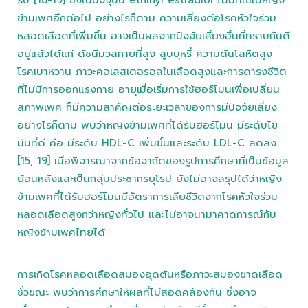
ข้ามเพศอีกต่อไป อย่างไรก็ตาม ความเสี่ยงต่อโรคหัวใจร่วม
หลอดเลือดที่เพิ่มขึ้น อาจเป็นผลจากปัจจัยเสี่ยงอื่นที่ทราบกันดี
อยู่แล้วได้แก่ ดัชนีมวลกายที่สูง สูบบุหรี่ ความดันโลหิตสูง
โรคเบาหวาน ภาวะคอเลสเตอรอลในเลือดสูงและการดารงชีวิต
ที่ไม่มีการออกแรงกาย อายุเมื่อเริ่มการใช้ฮอร์โมนเพื่อเปลี่ยน
สภาพเพศ ก็มีความสาคัญต่อระยะเวลาของการมีปัจจัยเสี่ยง
อย่างไรก็ตาม พบว่าหญิงข้ามเพศที่ได้รับฮอร์โมน มีระดับไข
มันที่ดี คือ มีระดับ HDL-C เพิ่มขึ้นและระดับ LDL-C ลดลง
[15, 19] เมื่อพิจารณาจากข้อจากัดของรูปการศึกษาที่เป็นข้อมูล
ย้อนหลังและเป็นกลุ่มประชากรยุโรป ยังไม่อาจสรุปได้ว่าหญิง
ข้ามเพศที่ได้รับฮอร์โมนมีอัตราการเสียชีวิตจากโรคหัวใจร่วม
หลอดเลือดสูงกว่าหญิงทั่วไป และไม่อาจนามาคาดการณ์กับ
หญิงข้ามเพศไทยได้
การเกิดโรคหลอดเลือดสมองอุดตันหรือภาวะสมองขาดเลือด
ชั่วขณะ พบว่าการศึกษาให้ผลที่ไม่สอดคล้องกัน ซึ่งอาจ