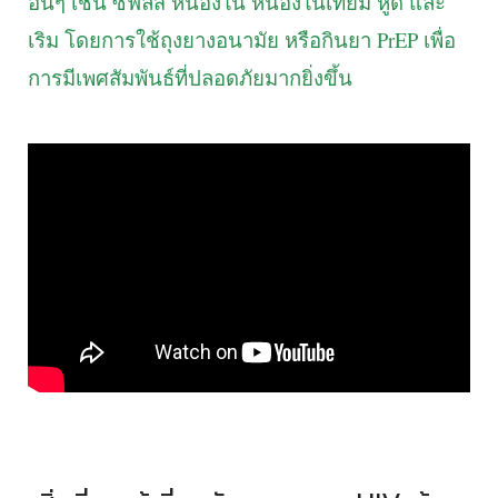
อื่นๆ เช่น ซิฟิลิส หนองใน หนองในเทียม หูด และ
เริม โดยการใช้ถุงยางอนามัย หรือกินยา PrEP เพื่อ
การมีเพศสัมพันธ์ที่ปลอดภัยมากยิ่งขึ้น